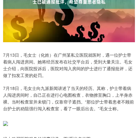
7月13日，毛女士（化姓）在广州某私立医院就医时，遇一位护士带
着病人闯进房间。她将经历发布在社交平台后，受到大量关注。毛女
士介绍，向医院投诉后，医院对闯入房间的护士进行了通报批评，还
做了扣发工资的处罚。
7月18日，毛女士向九派新闻讲述了当天的经历。其称，护士带着病
人闯进房间时，自己正在进行心电图检查，衣物撩至胸口，上半身赤
裸。当时检查室并未锁门，仅靠帘子遮挡。“那位护士带着患者不顾前
台护士的劝阻强行闯入检查室，看了一眼后出去。”毛女士称。