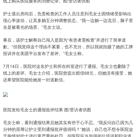
线上购买医院服务的消费记录。图/受访者供图
护士退出房间后，负责检查的工作人员注意到毛女士因情绪受影响出
现心率波动，让其多躺五分钟调整状态。“我一边躺一边流泪，脑子里
全是被看光的场景。”毛女士说。
事后，该护士解释自己闯入是因为“有患者需检查”并进行了简单道
歉。“但我觉得这个理由不紧要，也不充分，所以我就拍摄了她的工牌
投诉并在美团平台发布了差评。”毛女士称。
7月14日，医院对这名护士和所在科室进行了通报。毛女士也删除了
线上的差评。毛女士介绍，医院曾提出赔偿68元，但她没有接受，她
还希望医院能给她发一封道歉信。
医院发给毛女士的通报批评结果 图/受访者供图
毛女士称，看到通报结果后她其实有些于心不忍。“我反问自己因为几
分钟的屈辱让护士受到通报批评值得吗？”她说，自己也不想令医院迫
于舆情对护士进行更严重的处罚，但医院应当加强岗位培训和职业道