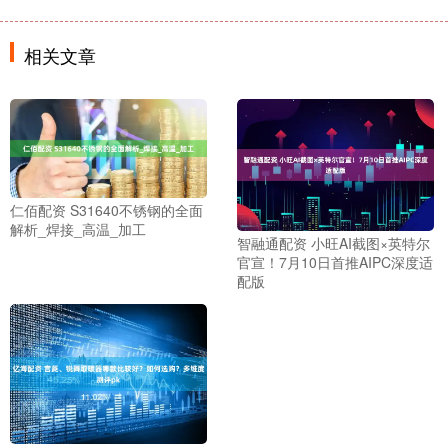
相关文章
仁佰配资 S31640不锈钢的全面
解析_焊接_高温_加工
智融通配资 小旺AI截图×英特尔
官宣！7月10日首推AIPC深度适
配版