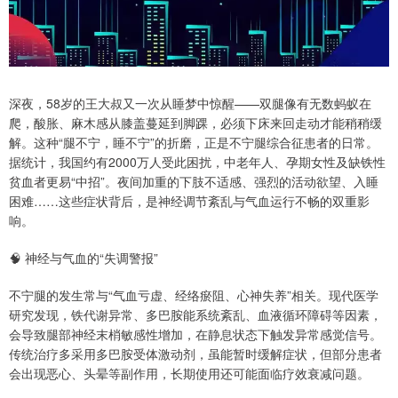
深夜，58岁的王大叔又一次从睡梦中惊醒——双腿像有无数蚂蚁在
爬，酸胀、麻木感从膝盖蔓延到脚踝，必须下床来回走动才能稍稍缓
解。这种“腿不宁，睡不宁”的折磨，正是不宁腿综合征患者的日常。
据统计，我国约有2000万人受此困扰，中老年人、孕期女性及缺铁性
贫血者更易“中招”。夜间加重的下肢不适感、强烈的活动欲望、入睡
困难……这些症状背后，是神经调节紊乱与气血运行不畅的双重影
响。
🧠 神经与气血的“失调警报”
不宁腿的发生常与“气血亏虚、经络瘀阻、心神失养”相关。现代医学
研究发现，铁代谢异常、多巴胺能系统紊乱、血液循环障碍等因素，
会导致腿部神经末梢敏感性增加，在静息状态下触发异常感觉信号。
传统治疗多采用多巴胺受体激动剂，虽能暂时缓解症状，但部分患者
会出现恶心、头晕等副作用，长期使用还可能面临疗效衰减问题。