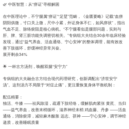
🌿 中医智慧：从“痹证”寻根解困
在中医理论中，不宁腿属“痹证”“足躄”范畴，《金匮要略》记载“血痹
阴阳俱微，寸口关上微，尺中小紧，外证身体不仁，如风痹状”，指出
气血不足、脉络瘀阻是核心病机。“不宁腿看似是腿部问题，实则与
肝、脾、肾三脏功能失调密切相关。”专病组大夫结合30余年临床经验
发现，通过“益气养血、活血通络、宁心安神”的整体调理，能有效改
善下肢循环，舒缓神经异常兴奋。
展开剩余34%
🌟 一杯古方汤剂，唤醒双腿“安宁力”
专病组的大夫融合古方结合现代药理研究，创新调配出“济世安宁
汤”。这剂汤方不局限于“对症止痛”，更注重恢复身体平衡机制：
配伍精要：
独活、牛膝 ——祛风除湿，疏通下肢经络，缓解肌肉紧张 黄芪、当归
——益气养血，改善末梢循环，滋养神经末梢 鸡血藤、丹参 ——活血
通络，消除瘀滞，减轻麻木酸胀 远志、茯神 ——宁心安神，调节神经
递质，改善睡眠质量