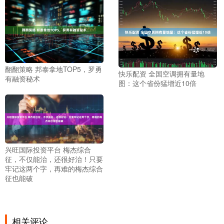
翻翻策略 邦泰拿地TOP5，罗勇
快乐配资 全国空调拥有量地
有融资秘术
图：这个省份猛增近10倍
兴旺国际投资平台 梅杰综合
征，不仅能治，还很好治！只要
牢记这两个字，再难的梅杰综合
征也能破
相关评论