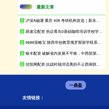
最新文章
沪深A融通 重庆 408 考研机构首选｜新东方本地化集训营，统考高分上岸指南
1
易速宝配资 热议青岛0基础咖啡培训学校学费，结合排行榜选韩式咖啡培训靠谱吗
2
9688策略宝 陕西华创教育俄罗斯留学联系指南
3
银丰配资 破解省内发展不平衡，中西部第一大省要用新手段
4
信悦网配资 抗战时颠沛流离的不止西南联大，作家重走十所大学内迁路
5
一鼎盈
友情链接：