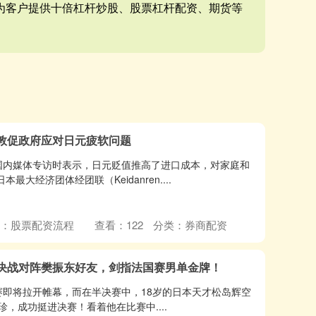
,为客户提供十倍杠杆炒股、股票杠杆配资、期货等
敦促政府应对日元疲软问题
国内媒体专访时表示，日元贬值推高了进口成本，对家庭和
大经济团体经团联（Keidanren....
：股票配资流程
查看：
122
分类：
券商配资
！决战对阵樊振东好友，剑指法国赛男单金牌！
决赛即将拉开帷幕，而在半决赛中，18岁的日本天才松岛辉空
珍，成功挺进决赛！看着他在比赛中....