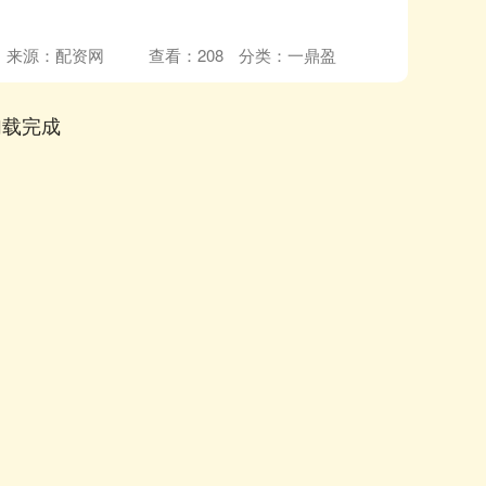
来源：配资网
查看：
208
分类：
一鼎盈
加载完成